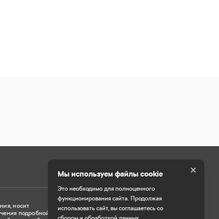
×
Мы используем файлы cookie
Это необходимо для полноценного
функционирования сайта. Продолжая
ния, носит
Работает на технологиях
использовать сайт, вы соглашаетесь со
учения подробной
сбором и обработкой данных.