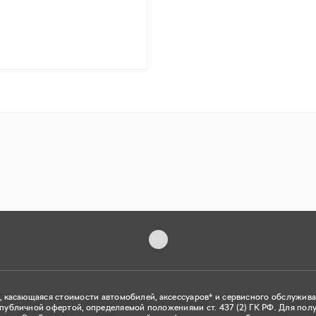
ТЕСТ-ДРАЙВ
, касающаяся стоимости автомобилей, аксессуаров* и сервисного обслужива
публичной офертой, определяемой положениями ст. 437 (2) ГК РФ. Для пол